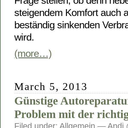
Frage stellen, ob denn neb
steigendem Komfort auch 
beständig sinkenden Verbra
wird.
(more…)
March 5, 2013
Günstige Autoreparatu
Problem mit der richti
Filed under:
Allgemein
— Andi 