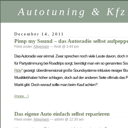
Autotuning & Kf
December 14, 2011
Pimp my Sound – das Autoradio selbst aufpepp
Filed under:
Allgemein
— Andi @ 3:44 pm
Das Autoradio war einmal. Zwar sprechen noch viele Leute davon, doch mö
für Partystimmung bei Roadtrips sorgt, benötigt man ein so genanntes 
Ride
“ gezeigt: überdimensional große Soundsysteme inklusive riesiger Bo
Musikliebhaber höher schlagen, doch auf der anderen Seite oftmals das P
Markt gibt. Doch worauf sollte man beim Kauf achten?
(more…)
Das eigene Auto einfach selbst reparieren
Filed under:
Allgemein
— admin @ 12:30 am