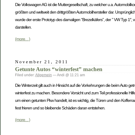
Die Volkswagen AG ist die Muttergesellschaft, zu welcher u.a. Automobilko
größten und weltweit den drittgrößten Automobilhersteller dar. Ursprüngl
wurde der erste Prototyp des damaligen “Brezelkäfers”, der ” VW Typ 1″, v
darstellen.
(more…)
November 21, 2011
Getunte Autos “winterfest” machen
Filed under:
Allgemein
— Andi @ 11:21 am
Die Winterzeit gilt auch in Hinsicht auf die Vorkehrungen die beim Auto g
winterfest zu machen. Besondere Vorsicht und zum Teil professionelle Hilf
um einen getunten Pkw handelt, ist es wichtig, die Türen und den Kofferrau
fest frieren und so bleibende Schäden daran entstehen.
(more…)