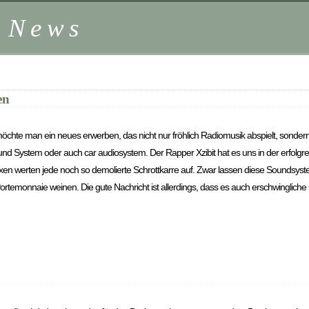
z News
en
chte man ein neues erwerben, das nicht nur fröhlich Radiomusik abspielt, sondern
Sound System oder auch car audiosystem. Der Rapper
Xzibit
hat es uns in der erfolg
xen werten jede noch so demolierte Schrottkarre auf. Zwar lassen diese Soundsyst
ortemonnaie weinen. Die gute Nachricht ist allerdings, dass es auch erschwinglic