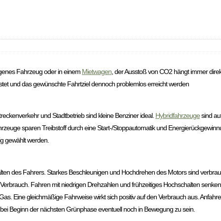
igenes Fahrzeug oder in einem
Mietwagen
, der Ausstoß von CO2 hängt immer direk
lastet und das gewünschte Fahrtziel dennoch problemlos erreicht werden
streckenverkehr und Stadtbetrieb sind kleine Benziner ideal.
Hybridfahrzeuge
sind au
Fahrzeuge sparen Treibstoff durch eine Start-/Stoppautomatik und Energierückgewi
ig gewählt werden.
ten des Fahrers. Starkes Beschleunigen und Hochdrehen des Motors sind verbrauch
 Verbrauch. Fahren mit niedrigen Drehzahlen und frühzeitiges Hochschalten senke
. Eine gleichmäßige Fahrweise wirkt sich positiv auf den Verbrauch aus. Anfahr
m bei Beginn der nächsten Grünphase eventuell noch in Bewegung zu sein.