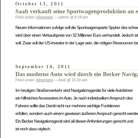
October 13, 2011
Saab verkauft seine Sportwagenproduktion an e
Filed under:
Allgemein
— admin @ 6:29 pm
Neuen Informationen zufolge soll die Sportwagensparte Spyker des schwe
wird über einen Verkaufspreis von 32 Millionen Euro verhandelt. Jedoch ist
soll. Zwar soll der US-Investor in der Lage sein, die nötigen Ressourcen be
September 14, 2011
Das moderne Auto wird durch ein Becker Naviga
Filed under:
Allgemein
— Andi @ 10:20 am
Im heutigen Straßenverkehr sind Navigationsgeräte für viele Autofahrer
ein hilfreiches Accessoires im Auto. Je nach individuellem Anspruch des
Fahrers sollte das Gerät nicht nur mehrere wichtige Funktionen
erfüllen, sondern auch einem gewissen äußeren Anspruch gerecht werde
Ein Becker Navigationsgerät wird all diesen Anforderungen gerecht und
ist noch dazu stylisch.