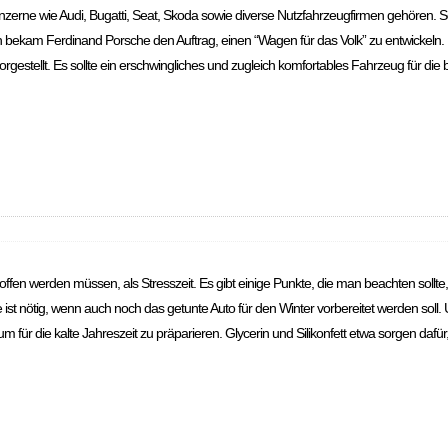
nzerne wie Audi, Bugatti, Seat, Skoda sowie diverse Nutzfahrzeugfirmen gehören. Som
ich bekam Ferdinand Porsche den Auftrag, einen “Wagen für das Volk” zu entwickeln.
orgestellt. Es sollte ein erschwingliches und zugleich komfortables Fahrzeug für di
etroffen werden müssen, als Stresszeit. Es gibt einige Punkte, die man beachten sol
e ist nötig, wenn auch noch das getunte Auto für den Winter vorbereitet werden soll
m für die kalte Jahreszeit zu präparieren. Glycerin und Silikonfett etwa sorgen dafür