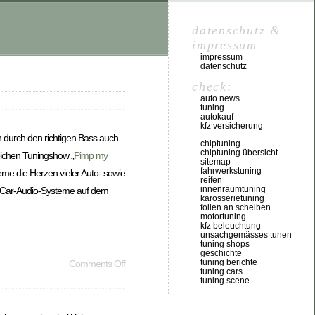
datenschutz &
impressum
impressum
datenschutz
check:
auto news
tuning
autokauf
kfz versicherung
 durch den richtigen Bass auch
chiptuning
chiptuning übersicht
reichen Tuningshow „
Pimp my
sitemap
fahrwerkstuning
eme die Herzen vieler Auto- sowie
reifen
innenraumtuning
he Car-Audio-Systeme auf dem
karosserietuning
folien an scheiben
motortuning
kfz beleuchtung
unsachgemässes tunen
tuning shops
geschichte
tuning berichte
Comments Off
tuning cars
tuning scene