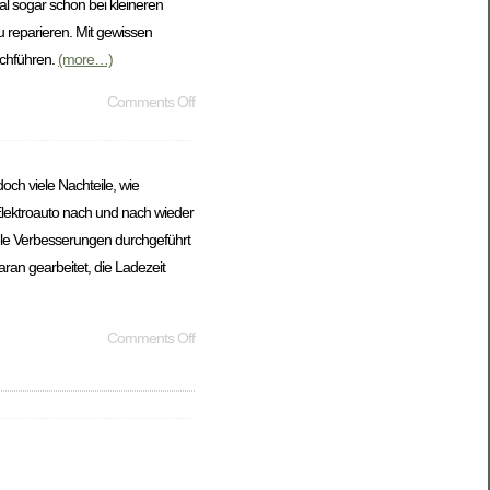
l sogar schon bei kleineren
u reparieren. Mit gewissen
rchführen.
(more…)
Comments Off
ch viele Nachteile, wie
Elektroauto nach und nach wieder
iele Verbesserungen durchgeführt
ran gearbeitet, die Ladezeit
Comments Off