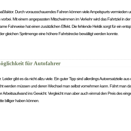
 Spaßfaktor. Durch vorausschauendes Fahren können viele Ampelspurts vermieden
orbei. Mit einem angepassten Mitschwimmen im Verkehr wird das Fahrtziel in der gl
rsame Fahrweise hat einen zusätzlichen Effekt. Die fehlende Hektik sorgt für ein en
er gleichen Spritmenge eine höhere Fahrtstrecke bewältigt werden konnte.
öglichkeit für Autofahrer
 Leider gibt es da nicht allzu viele. Ein guter Tipp sind allerdings Autoersatzteile au
uscht werden müssen und deren Wechsel man selbst vornehmen kann. Fährt man daf
 Arbeitsaufwand ins Gewicht. Vergleicht man aber auch einmal den Preis des einge
tte billiger haben können.