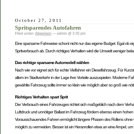
October 27, 2011
Spritsparendes Autofahren
Filed under:
Allgemein
— admin @ 3:35 pm
Eine sparsame Fahrweise schont nicht nur das eigene Budget. Egal ob e
Spritverbrauch ab. Durch richtiges Verhalten wird die Umwelt weniger be
Das richtige sparsame Automodell wählen
Nach wie vor eignet sich für echte Vielfahrer ein Dieselfahrzeug. Für Kurz
allem im Stadtverkehr in der Lage ihre Vorteile auszuspielen. Moderne 
gewählte Fahrzeug sollte immer so klein wie möglich aber so groß wie nöt
Richtiges Verhalten spart Sprit
Der Verbrauch eines Fahrzeuges richtet sich maßgeblich nach dem Verhal
Luftdruck und unnötiger Ballast im Fahrzeug fördern ebenso einen hohen
Vorausschauendes Fahren ermöglicht längere Phasen des Rollens ohne Gas
möglich zu vermeiden. Besser ist ein Heranrollen etwa an eine Ampel, u