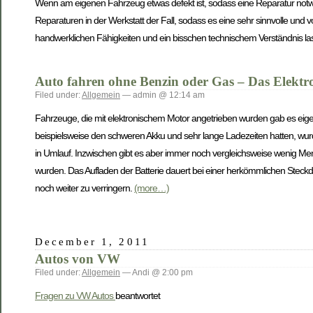
Wenn am eigenen Fahrzeug etwas defekt ist, sodass eine Reparatur notwe
Reparaturen in der Werkstatt der Fall, sodass es eine sehr sinnvolle und v
handwerklichen Fähigkeiten und ein bisschen technischem Verständnis la
Auto fahren ohne Benzin oder Gas – Das Elektr
Filed under:
Allgemein
— admin @ 12:14 am
Fahrzeuge, die mit elektronischem Motor angetrieben wurden gab es eige
beispielsweise den schweren Akku und sehr lange Ladezeiten hatten, wur
in Umlauf. Inzwischen gibt es aber immer noch vergleichsweise wenig Men
wurden. Das Aufladen der Batterie dauert bei einer herkömmlichen Steckdo
noch weiter zu verringern.
(more…)
December 1, 2011
Autos von VW
Filed under:
Allgemein
— Andi @ 2:00 pm
Fragen zu VW Autos
beantwortet