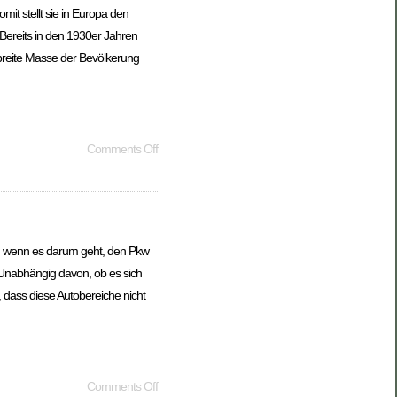
it stellt sie in Europa den
 Bereits in den 1930er Jahren
e breite Masse der Bevölkerung
Comments Off
lte, wenn es darum geht, den Pkw
. Unabhängig davon, ob es sich
, dass diese Autobereiche nicht
Comments Off