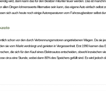
ndig wird, dann kann das für den Besitzer mitunter teuer werden. Das ist manchma
or allen Dingen lohnenswerte Alternative sein kann, das eigene Auto einfach selbst z
ssen sich auch heute noch einige Autoreparaturen vom Fahrzeugbesitzer selbst du
oauto
ntlich schon vor den durch Verbrennungsmotoren angetriebenen Wagen. Da sie jedo
den sie vom Markt verdrängt und gerieten in Vergessenheit. Erst 1990 kamen das 
schen, die sich für den Kauf eines Elektroautos entscheiden, obwohl inzwischen v
se circa eine Stunde, wobei dann 80% des Speichers gefüllt sind. Es wird jedoch da