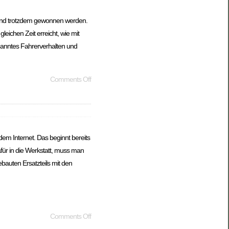
 und trotzdem gewonnen werden.
eichen Zeit erreicht, wie mit
tspanntes Fahrerverhalten und
Comments Off
s dem Internet. Das beginnt bereits
ür in die Werkstatt, muss man
bauten Ersatzteils mit den
Comments Off