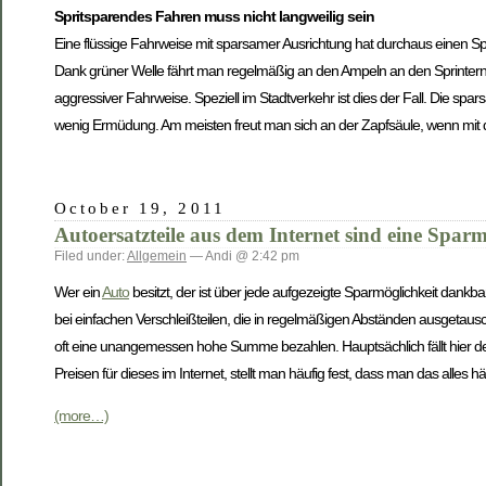
Spritsparendes Fahren muss nicht langweilig sein
Eine flüssige Fahrweise mit sparsamer Ausrichtung hat durchaus einen
Dank grüner Welle fährt man regelmäßig an den Ampeln an den Sprintern v
aggressiver Fahrweise. Speziell im Stadtverkehr ist dies der Fall. Die spa
wenig Ermüdung. Am meisten freut man sich an der Zapfsäule, wenn mit d
October 19, 2011
Autoersatzteile aus dem Internet sind eine Sparm
Filed under:
Allgemein
— Andi @ 2:42 pm
Wer ein
Auto
besitzt, der ist über jede aufgezeigte Sparmöglichkeit dankbar.
bei einfachen Verschleißteilen, die in regelmäßigen Abständen ausgeta
oft eine unangemessen hohe Summe bezahlen. Hauptsächlich fällt hier der
Preisen für dieses im Internet, stellt man häufig fest, dass man das alles hä
(more…)