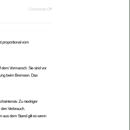
Comments Off
t proportional vom
f dem Vormarsch. Sie sind vor
nnung beim Bremsen. Das
sintensiv. Zu niedriger
n den Verbrauch.
en aus dem Stand gilt es wenn