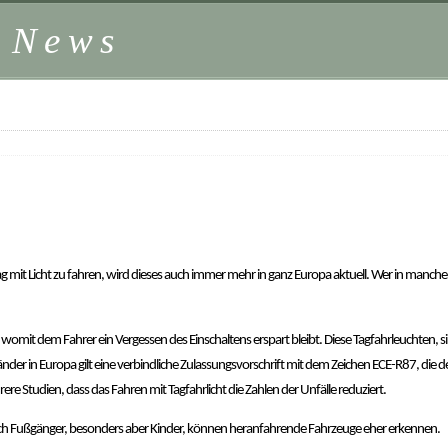
z News
g mit Licht zu fahren, wird dieses auch immer mehr in ganz Europa aktuell. Wer in manchen
womit dem Fahrer ein Vergessen des Einschaltens erspart bleibt. Diese Tagfahrleuchten, si
Länder in Europa gilt eine verbindliche Zulassungsvorschrift mit dem Zeichen ECE-R87, die d
e Studien, dass das Fahren mit Tagfahrlicht die Zahlen der Unfälle reduziert.
auch Fußgänger, besonders aber Kinder, können heranfahrende Fahrzeuge eher erkennen.