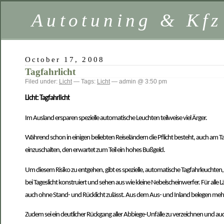
Autotuning & Kf
October 17, 2008
Tagfahrlicht
Filed under:
Licht
— Tags:
Licht
— admin @ 3:50 pm
Licht: Tagfahrlicht
Im Ausland ersparen spezielle automatische Leuchten teilweise viel Ärger.
Während schon in einigen beliebten Reiseländern die Pflicht besteht, auch am Ta
einzuschalten, den erwartet zum Teil ein hohes Bußgeld.
Um diesem Risiko zu entgehen, gibt es spezielle, automatische Tagfahrleuchten, 
bei Tageslicht konstruiert und sehen aus wie kleine Nebelscheinwerfer. Für alle 
auch ohne Stand- und Rücklicht zulässt. Aus dem Aus- und Inland belegen mehrer
Zudem sei ein deutlicher Rückgang aller Abbiege-Unfälle zu verzeichnen und 