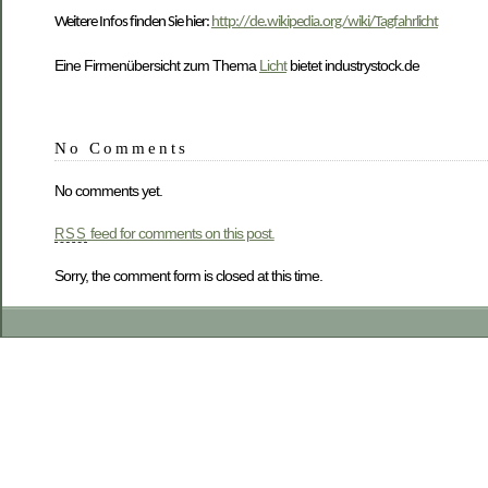
Weitere Infos finden Sie hier:
http://de.wikipedia.org/wiki/Tagfahrlicht
Eine Firmenübersicht zum Thema
Licht
bietet industrystock.de
No Comments
No comments yet.
feed for comments on this post.
RSS
Sorry, the comment form is closed at this time.