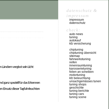
datenschutz &
impressum
impressum
datenschutz
check:
auto news
tuning
autokauf
kfz versicherung
chiptuning
chiptuning übersicht
sitemap
fahrwerkstuning
reifen
innenraumtuning
 Ländern vergisst sein Licht
karosserietuning
folien an scheiben
motortuning
kfz beleuchtung
unsachgemässes tunen
nd ganz speziell für das Erkennen
tuning shops
geschichte
en Einsatz dieser Tagfahrleuchten
tuning berichte
tuning cars
tuning scene